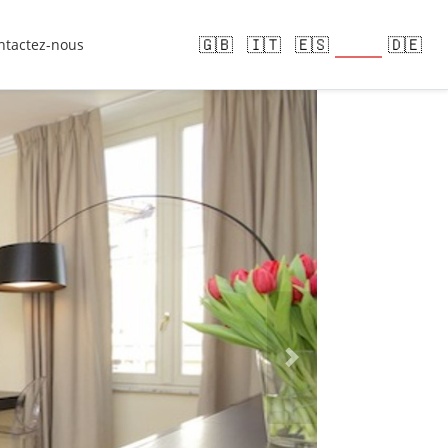
🇫🇷
🇬🇧
🇮🇹
🇪🇸
🇩🇪
ntactez-nous