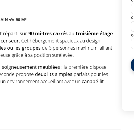
C
C
BAIN
90 M²
t réparti sur
90 mètres carrés
au
troisième étage
C
scenseur.
Cet hébergement spacieux au design
lles ou les groupes
de 6 personnes maximum, alliant
use grâce à sa position surélevée.
 soigneusement meublées
: la première dispose
 seconde propose
deux lits simples
parfaits pour les
 un environnement accueillant avec un
canapé-lit