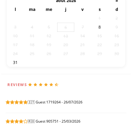
août 2026
»
l
ma
me
j
v
s
d
27
28
29
30
31
1
2
3
4
5
7
8
9
6
10
11
12
14
15
16
13
17
18
19
20
21
22
23
24
25
26
27
28
29
30
31
1
2
3
4
5
6
REVIEWS
🇮🇹 Guest 1719264 - 26/07/2026
🇷🇴 Guest 905751 - 25/03/2026