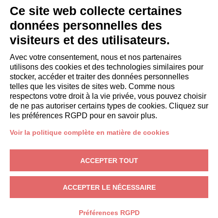
INVITÉS
Ce site web collecte certaines
Réservez un séjour
données personnelles des
Séjour longue durée
visiteurs et des utilisateurs.
Expériences pour les clients
Reductions pour les clients
Avec votre consentement, nous et nos partenaires
utilisons des cookies et des technologies similaires pour
Conventions pour les entreprises
stocker, accéder et traiter des données personnelles
telles que les visites de sites web. Comme nous
respectons votre droit à la vie privée, vous pouvez choisir
booking@italianway.house
de ne pas autoriser certains types de cookies. Cliquez sur
+390286882952
les préférences RGPD pour en savoir plus.
Voir la politique complète en matière de cookies
Siège opérationnel:
Via Luisa Battistotti Sassi 11 - 20133 MI
Siège social:
Via Luisa Battistotti Sassi 11 - 20133 MI
ACCEPTER TOUT
Italianway SPA
N° TVA: 08839180968 -
PMI Innovativa
Protection de la vie privée
-
Conditions
-
Cookies
-
Whistleblowing
ACCEPTER LE NÉCESSAIRE
RÉSERVER
Préférences RGPD