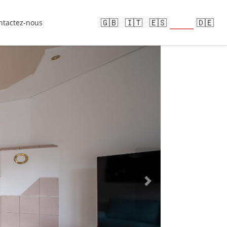
🇫🇷
🇬🇧
🇮🇹
🇪🇸
🇩🇪
ntactez-nous