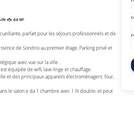
C
C
AIN
64 M²
ueillante, parfait pour les séjours professionnels et de
C
rovince de Sondrio au premier étage, Parking privé et
gique avec vue sur la ville .
st équipée de wifi, lave-linge et chauffage.
elle et des principaux appareils électroménagers: four,
ns le salon e da 1 chambre avec 1 lit double, et peut