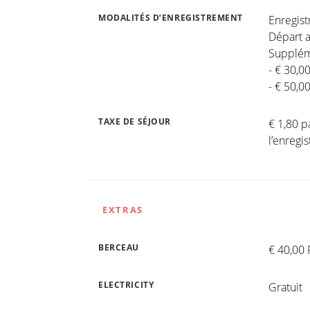
MODALITÉS D’ENREGISTREMENT
Enregis
Départ a
Suppléme
- € 30,0
- € 50,0
TAXE DE SÉJOUR
€ 1,80 p
l’enreg
EXTRAS
BERCEAU
€ 40,00 
ELECTRICITY
Gratuit