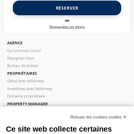
RÉSERVER
ou
Demandez un devis
AGENCE
Qui sommes-nous?
Rejoignez-nous
Bureau de presse
PROPRIÉTAIRES
Gérez avec Italianway
Investissez avec Italianway
Domaine propriétaire
PROPERTY MANAGER
Devenir partenaire
Refuser les cookies inutiles ✕
Italianway Academy
INVITÉS
Ce site web collecte certaines