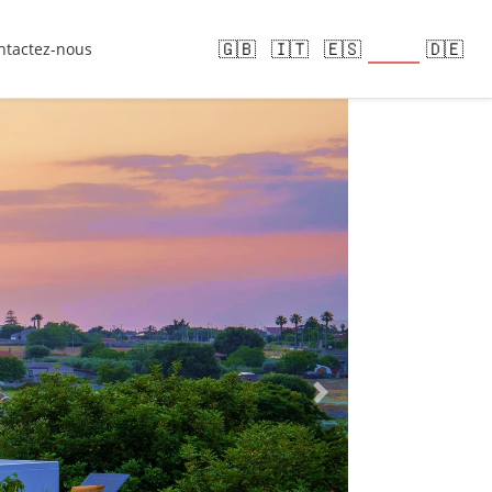
🇫🇷
🇬🇧
🇮🇹
🇪🇸
🇩🇪
ntactez-nous