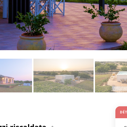
DÉT
zzi riscaldata