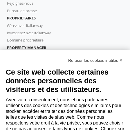
Rejoignez-nous
Bureau de presse
PROPRIÉTAIRES
Gérez avec Italianway
Investissez avec Italianway
Domaine propriétaire
PROPERTY MANAGER
Devenir partenaire
Refuser les cookies inutiles ✕
Italianway Academy
INVITÉS
Ce site web collecte certaines
Réservez un séjour
données personnelles des
Séjour longue durée
visiteurs et des utilisateurs.
Expériences pour les clients
Reductions pour les clients
Avec votre consentement, nous et nos partenaires
utilisons des cookies et des technologies similaires pour
Conventions pour les entreprises
stocker, accéder et traiter des données personnelles
telles que les visites de sites web. Comme nous
respectons votre droit à la vie privée, vous pouvez choisir
booking@italianway.house
de ne pas autoriser certains types de cookies. Cliquez sur