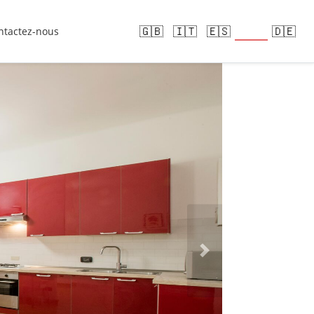
🇫🇷
🇬🇧
🇮🇹
🇪🇸
🇩🇪
ntactez-nous