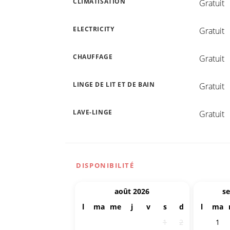
CLIMATISATION
Gratuit
ELECTRICITY
Gratuit
CHAUFFAGE
Gratuit
LINGE DE LIT ET DE BAIN
Gratuit
LAVE-LINGE
Gratuit
DISPONIBILITÉ
août 2026
s
l
ma
me
j
v
s
d
l
ma
27
28
29
30
31
1
2
31
1