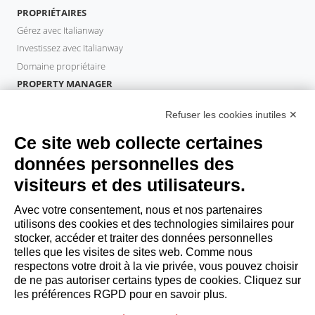
PROPRIÉTAIRES
Gérez avec Italianway
Investissez avec Italianway
Domaine propriétaire
PROPERTY MANAGER
Devenir partenaire
Refuser les cookies inutiles ✕
Italianway Academy
INVITÉS
Ce site web collecte certaines
Réservez un séjour
données personnelles des
Séjour longue durée
visiteurs et des utilisateurs.
Expériences pour les clients
Reductions pour les clients
Avec votre consentement, nous et nos partenaires
utilisons des cookies et des technologies similaires pour
Conventions pour les entreprises
stocker, accéder et traiter des données personnelles
telles que les visites de sites web. Comme nous
respectons votre droit à la vie privée, vous pouvez choisir
booking@italianway.house
de ne pas autoriser certains types de cookies. Cliquez sur
+390286882952
les préférences RGPD pour en savoir plus.