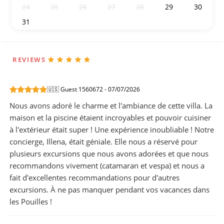
24
25
26
27
28
29
30
31
1
2
3
4
5
6
REVIEWS
🇺🇸 Guest 1560672 - 07/07/2026
Nous avons adoré le charme et l'ambiance de cette villa. La
maison et la piscine étaient incroyables et pouvoir cuisiner
à l'extérieur était super ! Une expérience inoubliable ! Notre
concierge, Illena, était géniale. Elle nous a réservé pour
plusieurs excursions que nous avons adorées et que nous
recommandons vivement (catamaran et vespa) et nous a
fait d'excellentes recommandations pour d'autres
excursions. À ne pas manquer pendant vos vacances dans
les Pouilles !