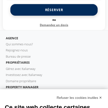
RÉSERVER
ou
Demandez un devis
AGENCE
Qui sommes-nous?
Rejoignez-nous
Bureau de presse
PROPRIÉTAIRES
Gérez avec Italianway
Investissez avec Italianway
Domaine propriétaire
PROPERTY MANAGER
Devenir partenaire
Refuser les cookies inutiles ✕
Italianway Academy
INVITÉS
Ce site web collecte certaines