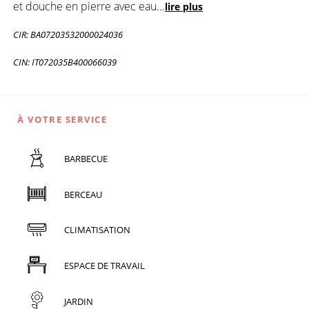
et douche en pierre avec eau
...
lire plus
CIR: BA07203532000024036
CIN: IT072035B400066039
À VOTRE SERVICE
BARBECUE
BERCEAU
CLIMATISATION
ESPACE DE TRAVAIL
JARDIN