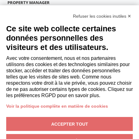
PROPERTY MANAGER
Devenir partenaire
Refuser les cookies inutiles ✕
Italianway Academy
INVITÉS
Ce site web collecte certaines
Réservez un séjour
données personnelles des
Séjour longue durée
visiteurs et des utilisateurs.
Expériences pour les clients
Reductions pour les clients
Avec votre consentement, nous et nos partenaires
utilisons des cookies et des technologies similaires pour
Conventions pour les entreprises
stocker, accéder et traiter des données personnelles
telles que les visites de sites web. Comme nous
respectons votre droit à la vie privée, vous pouvez choisir
booking@italianway.house
de ne pas autoriser certains types de cookies. Cliquez sur
+390286882952
les préférences RGPD pour en savoir plus.
Voir la politique complète en matière de cookies
Siège opérationnel:
Via Luisa Battistotti Sassi 11 - 20133 MI
Siège social:
Via Luisa Battistotti Sassi 11 - 20133 MI
ACCEPTER TOUT
Italianway SPA
N° TVA: 08839180968 -
PMI Innovativa
Protection de la vie privée
-
Conditions
-
Cookies
-
Whistleblowing