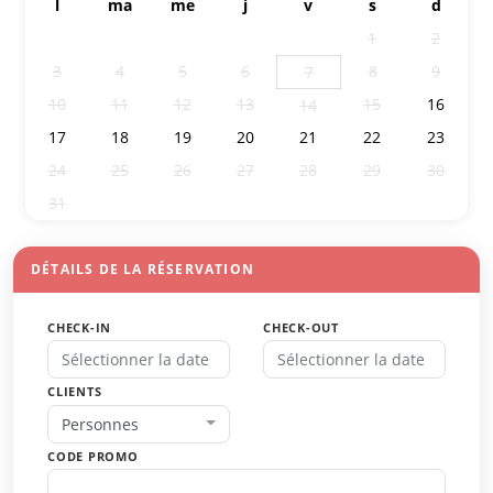
l
ma
me
j
v
s
d
27
28
29
30
31
1
2
3
4
5
6
8
9
7
10
11
12
13
15
16
14
17
18
19
20
21
22
23
24
25
26
27
28
29
30
31
1
2
3
4
5
6
DÉTAILS DE LA RÉSERVATION
CHECK-IN
CHECK-OUT
CLIENTS
Personnes
CODE PROMO