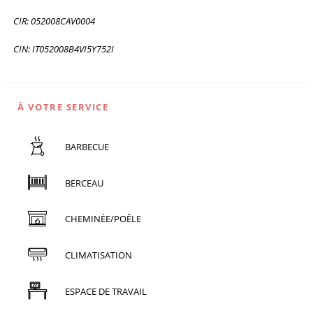
CIR: 052008CAV0004
CIN: IT052008B4VI5Y752I
À VOTRE SERVICE
BARBECUE
BERCEAU
CHEMINÉE/POÊLE
CLIMATISATION
ESPACE DE TRAVAIL