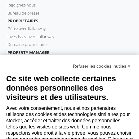
Rejoignez-nous
Bureau de presse
PROPRIÉTAIRES
Gérez avec Italianway
Investissez avec Italianway
Domaine propriétaire
PROPERTY MANAGER
Devenir partenaire
Refuser les cookies inutiles ✕
Italianway Academy
INVITÉS
Ce site web collecte certaines
Réservez un séjour
données personnelles des
Séjour longue durée
visiteurs et des utilisateurs.
Expériences pour les clients
Reductions pour les clients
Avec votre consentement, nous et nos partenaires
utilisons des cookies et des technologies similaires pour
Conventions pour les entreprises
stocker, accéder et traiter des données personnelles
telles que les visites de sites web. Comme nous
respectons votre droit à la vie privée, vous pouvez choisir
booking@italianway.house