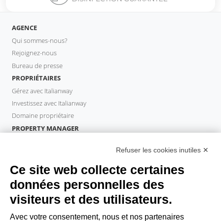
AGENCE
Qui sommes-nous?
Rejoignez-nous
Bureau de presse
PROPRIÉTAIRES
Gérez avec Italianway
Investissez avec Italianway
Domaine propriétaire
PROPERTY MANAGER
Devenir partenaire
Refuser les cookies inutiles ✕
Italianway Academy
INVITÉS
Ce site web collecte certaines
Réservez un séjour
données personnelles des
Séjour longue durée
visiteurs et des utilisateurs.
Expériences pour les clients
Reductions pour les clients
Avec votre consentement, nous et nos partenaires