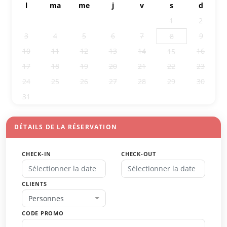
l
ma
me
j
v
s
d
27
28
29
30
31
1
2
3
4
5
6
7
9
8
10
11
12
13
14
16
15
17
18
19
20
21
22
23
24
25
26
27
28
29
30
31
1
2
3
4
5
6
DÉTAILS DE LA RÉSERVATION
CHECK-IN
CHECK-OUT
CLIENTS
Personnes
CODE PROMO