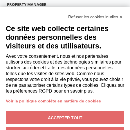
PROPERTY MANAGER
Devenir partenaire
Refuser les cookies inutiles ✕
Italianway Academy
INVITÉS
Ce site web collecte certaines
Réservez un séjour
données personnelles des
Séjour longue durée
visiteurs et des utilisateurs.
Expériences pour les clients
Reductions pour les clients
Avec votre consentement, nous et nos partenaires
utilisons des cookies et des technologies similaires pour
Conventions pour les entreprises
stocker, accéder et traiter des données personnelles
telles que les visites de sites web. Comme nous
respectons votre droit à la vie privée, vous pouvez choisir
booking@italianway.house
de ne pas autoriser certains types de cookies. Cliquez sur
+390286882952
les préférences RGPD pour en savoir plus.
Voir la politique complète en matière de cookies
Siège opérationnel:
Via Luisa Battistotti Sassi 11 - 20133 MI
Siège social:
Via Luisa Battistotti Sassi 11 - 20133 MI
ACCEPTER TOUT
Italianway SPA
N° TVA: 08839180968 -
PMI Innovativa
Protection de la vie privée
-
Conditions
-
Cookies
-
Whistleblowing