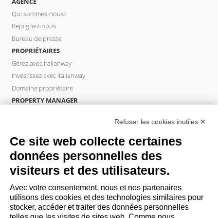
AGENCE
Qui sommes-nous?
Rejoignez-nous
Bureau de presse
PROPRIÉTAIRES
Gérez avec Italianway
Investissez avec Italianway
Domaine propriétaire
PROPERTY MANAGER
Devenir partenaire
Refuser les cookies inutiles ✕
Italianway Academy
INVITÉS
Ce site web collecte certaines
Réservez un séjour
données personnelles des
Séjour longue durée
visiteurs et des utilisateurs.
Expériences pour les clients
Reductions pour les clients
Avec votre consentement, nous et nos partenaires
utilisons des cookies et des technologies similaires pour
Conventions pour les entreprises
stocker, accéder et traiter des données personnelles
telles que les visites de sites web. Comme nous