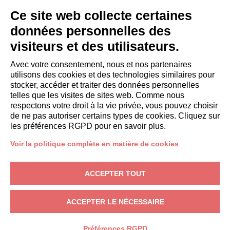
INVITÉS
Ce site web collecte certaines
Réservez un séjour
données personnelles des
Séjour longue durée
visiteurs et des utilisateurs.
Expériences pour les clients
Reductions pour les clients
Avec votre consentement, nous et nos partenaires
utilisons des cookies et des technologies similaires pour
Conventions pour les entreprises
stocker, accéder et traiter des données personnelles
telles que les visites de sites web. Comme nous
respectons votre droit à la vie privée, vous pouvez choisir
booking@italianway.house
de ne pas autoriser certains types de cookies. Cliquez sur
+390286882952
les préférences RGPD pour en savoir plus.
Voir la politique complète en matière de cookies
Siège opérationnel:
Via Luisa Battistotti Sassi 11 - 20133 MI
Siège social:
Via Luisa Battistotti Sassi 11 - 20133 MI
ACCEPTER TOUT
Italianway SPA
N° TVA: 08839180968 -
PMI Innovativa
Protection de la vie privée
-
Conditions
-
Cookies
-
Whistleblowing
ACCEPTER LE NÉCESSAIRE
RÉSERVER
Préférences RGPD