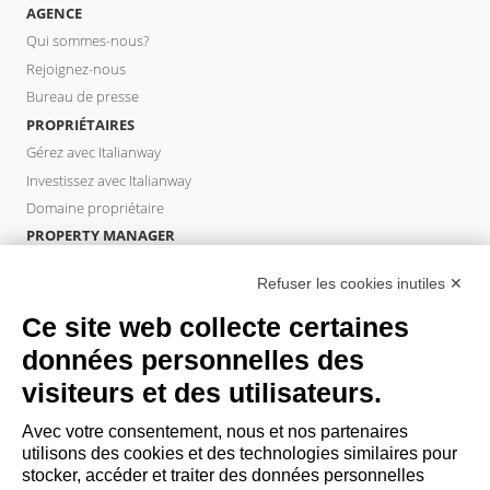
AGENCE
Qui sommes-nous?
Rejoignez-nous
Bureau de presse
PROPRIÉTAIRES
Gérez avec Italianway
Investissez avec Italianway
Domaine propriétaire
PROPERTY MANAGER
Devenir partenaire
Refuser les cookies inutiles ✕
Italianway Academy
INVITÉS
Ce site web collecte certaines
Réservez un séjour
données personnelles des
Séjour longue durée
visiteurs et des utilisateurs.
Expériences pour les clients
Reductions pour les clients
Avec votre consentement, nous et nos partenaires
utilisons des cookies et des technologies similaires pour
Conventions pour les entreprises
stocker, accéder et traiter des données personnelles