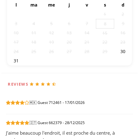
l
ma
me
j
v
s
d
27
28
29
30
31
1
2
3
4
5
6
7
9
8
10
11
12
13
14
16
15
17
18
19
20
21
22
23
24
25
26
27
28
29
30
31
1
2
3
4
5
6
REVIEWS
🇲🇰 Guest 712461 - 17/01/2026
🇮🇹 Guest 662379 - 28/12/2025
J'aime beaucoup l'endroit, il est proche du centre, à