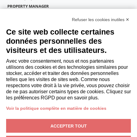
PROPERTY MANAGER
Devenir partenaire
Refuser les cookies inutiles ✕
Italianway Academy
INVITÉS
Ce site web collecte certaines
Réservez un séjour
données personnelles des
Séjour longue durée
visiteurs et des utilisateurs.
Expériences pour les clients
Reductions pour les clients
Avec votre consentement, nous et nos partenaires
utilisons des cookies et des technologies similaires pour
Conventions pour les entreprises
stocker, accéder et traiter des données personnelles
telles que les visites de sites web. Comme nous
respectons votre droit à la vie privée, vous pouvez choisir
booking@italianway.house
de ne pas autoriser certains types de cookies. Cliquez sur
+390286882952
les préférences RGPD pour en savoir plus.
Voir la politique complète en matière de cookies
Siège opérationnel:
Via Luisa Battistotti Sassi 11 - 20133 MI
Siège social:
Via Luisa Battistotti Sassi 11 - 20133 MI
ACCEPTER TOUT
Italianway SPA
N° TVA: 08839180968 -
PMI Innovativa
Protection de la vie privée
-
Conditions
-
Cookies
-
Whistleblowing