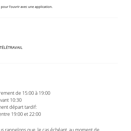
e pour l’ouvrir avec une application.
TÉLÉTRAVAIL
trement de 15:00 à 19:00
vant 10:30
nt départ tardif:
 entre 19:00 et 22:00
us rappelons que, le cas échéant, au moment de