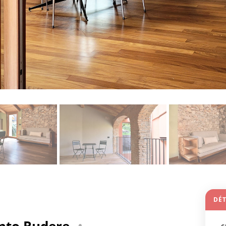
DÉT
nto Rudere