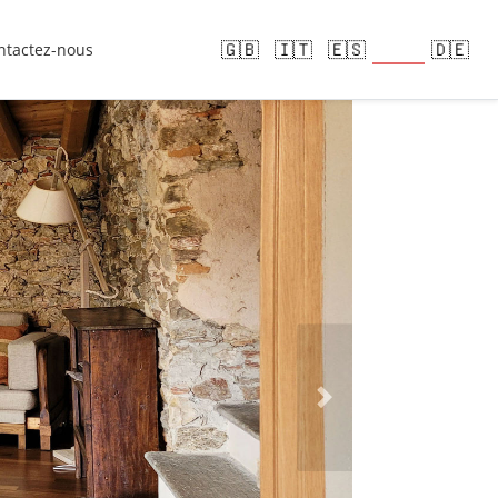
🇫🇷
🇬🇧
🇮🇹
🇪🇸
🇩🇪
ntactez-nous