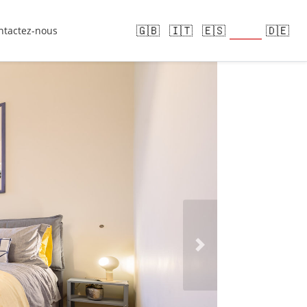
🇫🇷
🇬🇧
🇮🇹
🇪🇸
🇩🇪
ntactez-nous