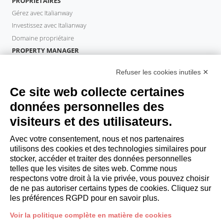
PROPRIÉTAIRES
Gérez avec Italianway
Investissez avec Italianway
Domaine propriétaire
PROPERTY MANAGER
Devenir partenaire
Refuser les cookies inutiles ✕
Italianway Academy
INVITÉS
Ce site web collecte certaines
Réservez un séjour
données personnelles des
Séjour longue durée
visiteurs et des utilisateurs.
Expériences pour les clients
Reductions pour les clients
Avec votre consentement, nous et nos partenaires
utilisons des cookies et des technologies similaires pour
Conventions pour les entreprises
stocker, accéder et traiter des données personnelles
telles que les visites de sites web. Comme nous
respectons votre droit à la vie privée, vous pouvez choisir
booking@italianway.house
de ne pas autoriser certains types de cookies. Cliquez sur
+390286882952
les préférences RGPD pour en savoir plus.
Voir la politique complète en matière de cookies