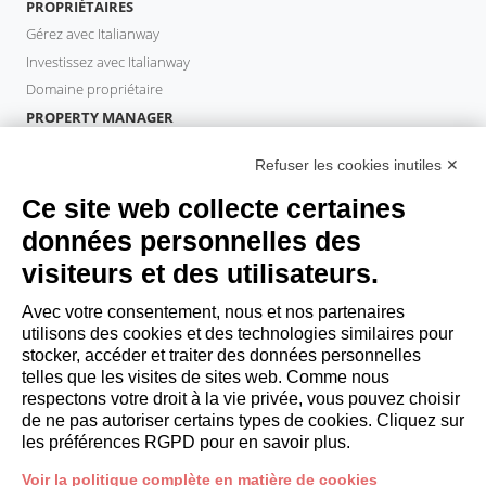
PROPRIÉTAIRES
Gérez avec Italianway
Investissez avec Italianway
Domaine propriétaire
PROPERTY MANAGER
Devenir partenaire
Refuser les cookies inutiles ✕
Italianway Academy
INVITÉS
Ce site web collecte certaines
Réservez un séjour
données personnelles des
Séjour longue durée
visiteurs et des utilisateurs.
Expériences pour les clients
Reductions pour les clients
Avec votre consentement, nous et nos partenaires
utilisons des cookies et des technologies similaires pour
Conventions pour les entreprises
stocker, accéder et traiter des données personnelles
telles que les visites de sites web. Comme nous
respectons votre droit à la vie privée, vous pouvez choisir
booking@italianway.house
de ne pas autoriser certains types de cookies. Cliquez sur
+390286882952
les préférences RGPD pour en savoir plus.
Voir la politique complète en matière de cookies