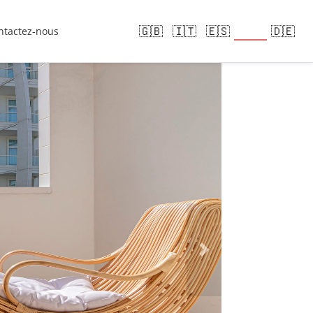
🇫🇷
🇬🇧
🇮🇹
🇪🇸
🇩🇪
ntactez-nous