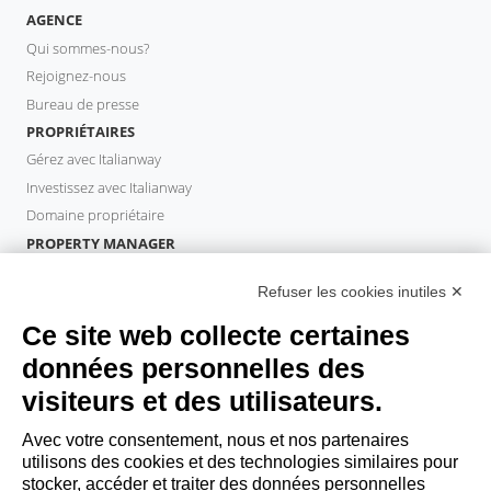
AGENCE
Qui sommes-nous?
Rejoignez-nous
Bureau de presse
PROPRIÉTAIRES
Gérez avec Italianway
Investissez avec Italianway
Domaine propriétaire
PROPERTY MANAGER
Devenir partenaire
Refuser les cookies inutiles ✕
Italianway Academy
INVITÉS
Ce site web collecte certaines
Réservez un séjour
données personnelles des
Séjour longue durée
visiteurs et des utilisateurs.
Expériences pour les clients
Reductions pour les clients
Avec votre consentement, nous et nos partenaires
utilisons des cookies et des technologies similaires pour
Conventions pour les entreprises
stocker, accéder et traiter des données personnelles