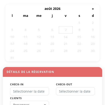
août 2026
»
l
ma
me
j
v
s
d
27
28
29
30
31
1
2
3
4
5
6
8
9
7
10
11
12
13
15
16
14
17
18
19
20
21
22
23
24
25
26
27
28
29
30
31
1
2
3
4
5
6
DÉTAILS DE LA RÉSERVATION
CHECK-IN
CHECK-OUT
CLIENTS
Personnes