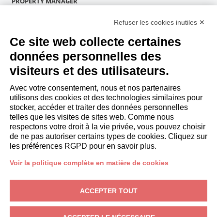
PROPERTY MANAGER
Devenir partenaire
Refuser les cookies inutiles ✕
Italianway Academy
INVITÉS
Ce site web collecte certaines
Réservez un séjour
données personnelles des
Séjour longue durée
visiteurs et des utilisateurs.
Expériences pour les clients
Reductions pour les clients
Avec votre consentement, nous et nos partenaires
utilisons des cookies et des technologies similaires pour
Conventions pour les entreprises
stocker, accéder et traiter des données personnelles
telles que les visites de sites web. Comme nous
respectons votre droit à la vie privée, vous pouvez choisir
booking@italianway.house
de ne pas autoriser certains types de cookies. Cliquez sur
+390286882952
les préférences RGPD pour en savoir plus.
Voir la politique complète en matière de cookies
Siège opérationnel:
Via Luisa Battistotti Sassi 11 - 20133 MI
Siège social:
Via Luisa Battistotti Sassi 11 - 20133 MI
ACCEPTER TOUT
Italianway SPA
N° TVA: 08839180968 -
PMI Innovativa
Protection de la vie privée
-
Conditions
-
Cookies
-
Whistleblowing