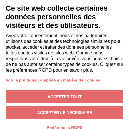
INVITÉS
Ce site web collecte certaines
Réservez un séjour
données personnelles des
Séjour longue durée
visiteurs et des utilisateurs.
Expériences pour les clients
Reductions pour les clients
Avec votre consentement, nous et nos partenaires
utilisons des cookies et des technologies similaires pour
Conventions pour les entreprises
stocker, accéder et traiter des données personnelles
telles que les visites de sites web. Comme nous
respectons votre droit à la vie privée, vous pouvez choisir
booking@italianway.house
de ne pas autoriser certains types de cookies. Cliquez sur
+390286882952
les préférences RGPD pour en savoir plus.
Voir la politique complète en matière de cookies
Siège opérationnel:
Via Luisa Battistotti Sassi 11 - 20133 MI
Siège social:
Via Luisa Battistotti Sassi 11 - 20133 MI
ACCEPTER TOUT
Italianway SPA
N° TVA: 08839180968 -
PMI Innovativa
Protection de la vie privée
-
Conditions
-
Cookies
-
Whistleblowing
ACCEPTER LE NÉCESSAIRE
RÉSERVER
Préférences RGPD