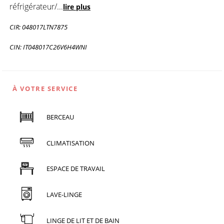
réfrigérateur/
...
lire plus
CIR: 048017LTN7875
CIN: IT048017C26V6H4WNI
À VOTRE SERVICE
BERCEAU
CLIMATISATION
ESPACE DE TRAVAIL
LAVE-LINGE
LINGE DE LIT ET DE BAIN