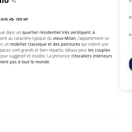
C
C
BAIN
100 M²
tué dans un
quartier résidentiel très verdoyant
,
à
C
iment au caractère typique du
vieux Milan
, l'appartement se
vec un
mobilier classique et des peintures
qui créent une
aces sont grands et bien répartis, idéaux pour
les couples
jour suggestif et insolite. La présence d'
escaliers intérieurs
ient pas à tout le monde
.