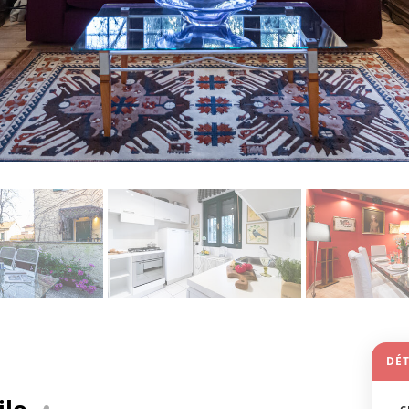
DÉT
ilo