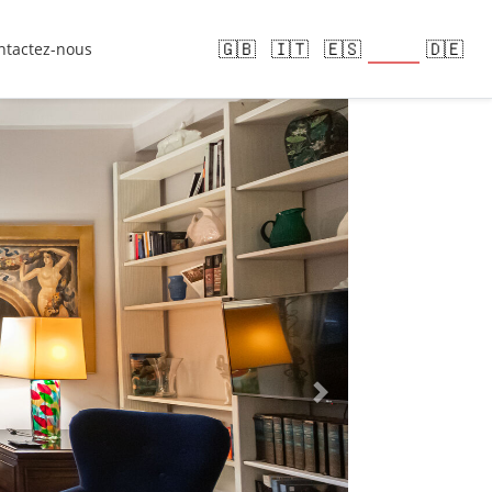
🇫🇷
🇬🇧
🇮🇹
🇪🇸
🇩🇪
ntactez-nous