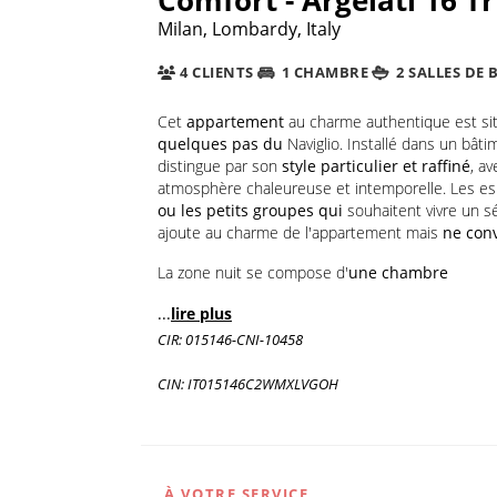
Milan, Lombardy, Italy
4 CLIENTS
1 CHAMBRE
2 SALLES DE 
Cet
appartement
au charme authentique est si
quelques pas du
Naviglio. Installé dans un bât
distingue par son
style particulier et raffiné
, a
atmosphère chaleureuse et intemporelle. Les esp
ou les
petits groupes qui
souhaitent vivre un sé
ajoute au charme de l'appartement mais
ne conv
La zone nuit se compose d'
une chambre
...
lire plus
CIR: 015146-CNI-10458
CIN: IT015146C2WMXLVGOH
À VOTRE SERVICE