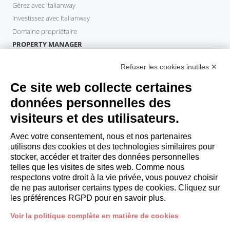
Gérez avec Italianway
Investissez avec Italianway
Domaine propriétaire
PROPERTY MANAGER
Devenir partenaire
Refuser les cookies inutiles ✕
Italianway Academy
INVITÉS
Ce site web collecte certaines
Réservez un séjour
données personnelles des
Séjour longue durée
visiteurs et des utilisateurs.
Expériences pour les clients
Reductions pour les clients
Avec votre consentement, nous et nos partenaires
utilisons des cookies et des technologies similaires pour
Conventions pour les entreprises
stocker, accéder et traiter des données personnelles
telles que les visites de sites web. Comme nous
respectons votre droit à la vie privée, vous pouvez choisir
booking@italianway.house
de ne pas autoriser certains types de cookies. Cliquez sur
+390286882952
les préférences RGPD pour en savoir plus.
Voir la politique complète en matière de cookies
Siège opérationnel:
Via Luisa Battistotti Sassi 11 - 20133 MI