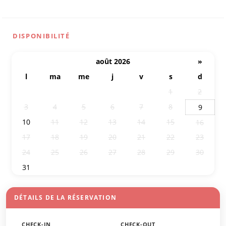
DISPONIBILITÉ
août 2026
»
l
ma
me
j
v
s
d
27
28
29
30
31
1
2
3
4
5
6
7
8
9
10
11
12
13
14
15
16
17
18
19
20
21
22
23
24
25
26
27
28
29
30
31
1
2
3
4
5
6
DÉTAILS DE LA RÉSERVATION
CHECK-IN
CHECK-OUT