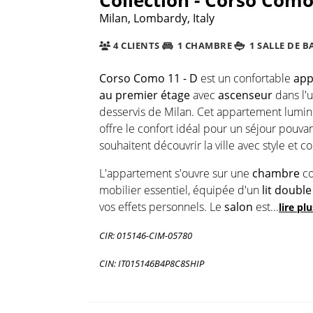
Milan, Lombardy, Italy
4 CLIENTS
1 CHAMBRE
1 SALLE DE B
Corso Como 11 - D
est un confortable
app
au premier étage
avec
ascenseur
dans l'u
desservis de Milan. Cet appartement lumi
offre le confort idéal pour un séjour pouvan
souhaitent découvrir la ville avec style et co
L'appartement s'ouvre sur une
chambre
co
mobilier essentiel, équipée d'un
lit double
vos effets personnels. Le
salon
est
...
lire plu
CIR: 015146-CIM-05780
CIN: IT015146B4P8C8SHIP