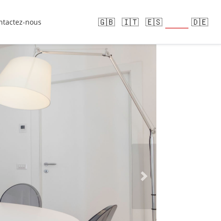
🇫🇷
🇬🇧
🇮🇹
🇪🇸
🇩🇪
ntactez-nous