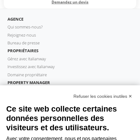
Demandez un devis
AGENCE
Qui sommes-nous?
Rejoignez-nous
Bureau de presse
PROPRIÉTAIRES
Gérez avec Italianway
Investissez avec Italianway
Domaine propriétaire
PROPERTY MANAGER
Devenir partenaire
Refuser les cookies inutiles ✕
Italianway Academy
INVITÉS
Ce site web collecte certaines
Réservez un séjour
données personnelles des
Séjour longue durée
visiteurs et des utilisateurs.
Expériences pour les clients
Reductions pour les clients
Avec votre consentement, nous et nos partenaires