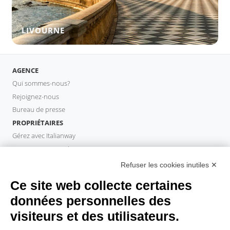
LIVOURNE
AGENCE
Qui sommes-nous?
Rejoignez-nous
Bureau de presse
PROPRIÉTAIRES
Gérez avec Italianway
Investissez avec Italianway
Domaine propriétaire
Refuser les cookies inutiles ✕
PROPERTY MANAGER
Ce site web collecte certaines
Devenir partenaire
données personnelles des
Italianway Academy
visiteurs et des utilisateurs.
INVITÉS
Réservez un séjour