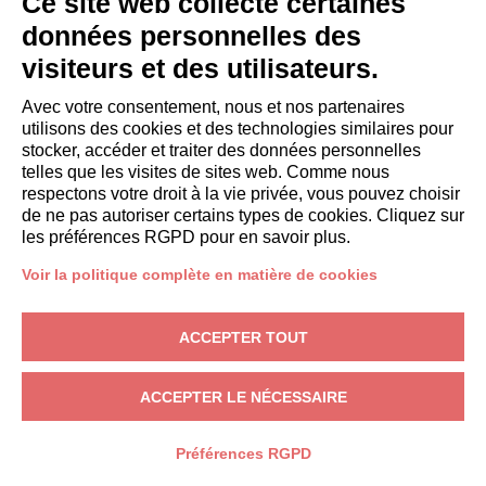
Ce site web collecte certaines
Devenir partenaire
données personnelles des
Italianway Academy
visiteurs et des utilisateurs.
INVITÉS
Réservez un séjour
Avec votre consentement, nous et nos partenaires
Séjour longue durée
utilisons des cookies et des technologies similaires pour
Expériences pour les clients
stocker, accéder et traiter des données personnelles
telles que les visites de sites web. Comme nous
Reductions pour les clients
respectons votre droit à la vie privée, vous pouvez choisir
Conventions pour les entreprises
de ne pas autoriser certains types de cookies. Cliquez sur
les préférences RGPD pour en savoir plus.
booking@italianway.house
Voir la politique complète en matière de cookies
+390286882952
ACCEPTER TOUT
Siège opérationnel:
Via Luisa Battistotti Sassi 11 - 20133 MI
Siège social:
Via Luisa Battistotti Sassi 11 - 20133 MI
ACCEPTER LE NÉCESSAIRE
Italianway SPA
N° TVA: 08839180968 -
PMI Innovativa
Protection de la vie privée
-
Conditions
-
Cookies
-
Whistleblowing
Préférences RGPD