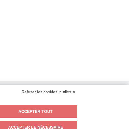
Refuser les cookies inutiles ✕
ooking@italianway.house
+390286882952
ACCEPTER TOUT
ACCEPTER LE NÉCESSAIRE