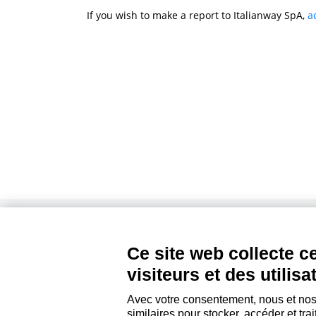
If you wish to make a report to Italianway SpA,
a
AGENCE
PROPRIÉTAIRES
Qui sommes-nous?
Gérez avec Italianway
Ce site web collecte 
Rejoignez-nous
Investissez avec Italianw
visiteurs et des utilisa
Bureau de presse
Domaine propriétaire
Avec votre consentement, nous et nos 
similaires pour stocker, accéder et tra