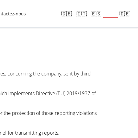
🇫🇷
🇬🇧
🇮🇹
🇪🇸
🇩🇪
ntactez-nous
es, concerning the company, sent by third
which implements Directive (EU) 2019/1937 of
r the protection of those reporting violations
l for transmitting reports.