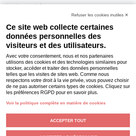
Investissez avec Italianway
Domaine propriétaire
Refuser les cookies inutiles ✕
PROPERTY MANAGER
Ce site web collecte certaines
Devenir partenaire
données personnelles des
Italianway Academy
visiteurs et des utilisateurs.
INVITÉS
Réservez un séjour
Avec votre consentement, nous et nos partenaires
Séjour longue durée
utilisons des cookies et des technologies similaires pour
Expériences pour les clients
stocker, accéder et traiter des données personnelles
telles que les visites de sites web. Comme nous
Reductions pour les clients
respectons votre droit à la vie privée, vous pouvez choisir
Conventions pour les entreprises
de ne pas autoriser certains types de cookies. Cliquez sur
les préférences RGPD pour en savoir plus.
booking@italianway.house
Voir la politique complète en matière de cookies
+390286882952
ACCEPTER TOUT
Siège opérationnel:
Via Luisa Battistotti Sassi 11 - 20133 MI
Siège social:
Via Luisa Battistotti Sassi 11 - 20133 MI