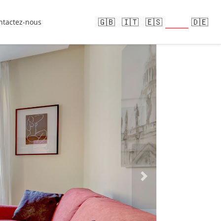
🇫🇷
🇬🇧
🇮🇹
🇪🇸
🇩🇪
ntactez-nous