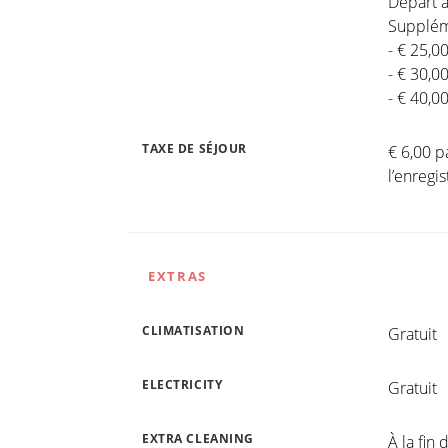
Départ a
Suppléme
- € 25,0
- € 30,0
- € 40,0
TAXE DE SÉJOUR
€ 6,00 p
l’enreg
EXTRAS
CLIMATISATION
Gratuit
ELECTRICITY
Gratuit
EXTRA CLEANING
À la fin