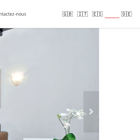
🇫🇷
🇬🇧
🇮🇹
🇪🇸
🇩🇪
ntactez-nous