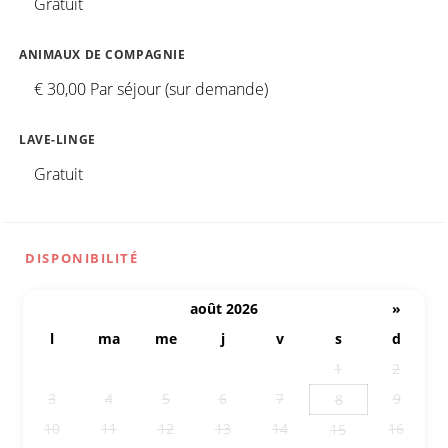
Gratuit
ANIMAUX DE COMPAGNIE
€ 30,00 Par séjour (sur demande)
LAVE-LINGE
Gratuit
DISPONIBILITÉ
août 2026
»
l
ma
me
j
v
s
d
27
28
29
30
31
1
2
3
4
5
6
7
9
8
10
11
12
13
14
16
15