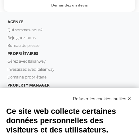
Demandez un devis
AGENCE
Qui sommes-nous?
Rejoignez-nous
Bureau de presse
PROPRIÉTAIRES
Gérez avec Italianway
Investissez avec Italianway
Domaine propriétaire
PROPERTY MANAGER
Devenir partenaire
Refuser les cookies inutiles ✕
Italianway Academy
INVITÉS
Ce site web collecte certaines
Réservez un séjour
données personnelles des
Séjour longue durée
visiteurs et des utilisateurs.
Expériences pour les clients