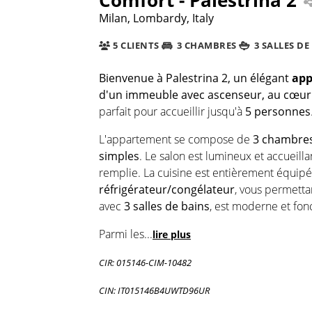
Milan, Lombardy, Italy
5 CLIENTS
3 CHAMBRES
3 SALLES DE
Bienvenue à Palestrina 2
, un élégant
app
d'un immeuble avec ascenseur, au cœur
parfait pour accueillir jusqu'à
5 personnes
L'appartement se compose de
3 chambre
simples
. Le salon est lumineux et accueill
remplie. La cuisine est entièrement équip
réfrigérateur/congélateur
, vous permetta
avec
3 salles de bains
, est moderne et fonc
Parmi les
...
lire plus
CIR: 015146-CIM-10482
CIN: IT015146B4UWTD96UR