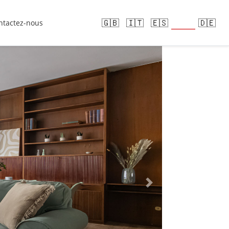
🇫🇷
🇬🇧
🇮🇹
🇪🇸
🇩🇪
ntactez-nous