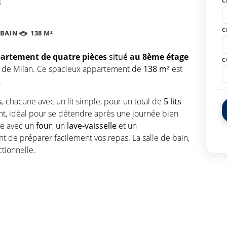
C
C
 BAIN
138 M²
artement de quatre pièces
situé
au 8ème étage
C
de Milan. Ce spacieux appartement de
138 m²
est
.
s
, chacune avec un lit simple, pour un total de
5 lits
ant, idéal pour se détendre après une journée bien
ée avec un
four
, un
lave-vaisselle
et un
nt de préparer facilement vos repas. La salle de bain,
tionnelle.