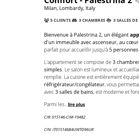
Milan, Lombardy, Italy
5 CLIENTS
3 CHAMBRES
3 SALLES DE
Bienvenue à Palestrina 2
, un élégant
app
d'un immeuble avec ascenseur, au cœur
parfait pour accueillir jusqu'à
5 personnes
L'appartement se compose de
3 chambre
simples
. Le salon est lumineux et accueill
remplie. La cuisine est entièrement équip
réfrigérateur/congélateur
, vous permetta
avec
3 salles de bains
, est moderne et fonc
Parmi les
...
lire plus
CIR: 015146-CIM-10482
CIN: IT015146B4UWTD96UR