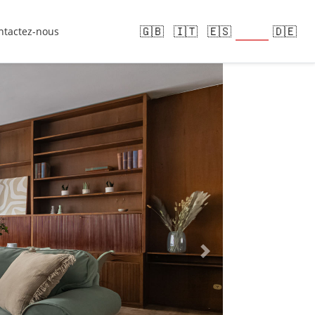
🇫🇷
🇬🇧
🇮🇹
🇪🇸
🇩🇪
ntactez-nous