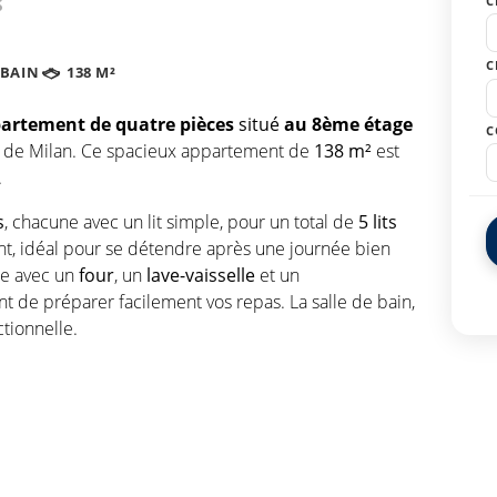
C
C
 BAIN
138 M²
artement de quatre pièces
situé
au 8ème étage
C
de Milan. Ce spacieux appartement de
138 m²
est
.
s
, chacune avec un lit simple, pour un total de
5 lits
ant, idéal pour se détendre après une journée bien
ée avec un
four
, un
lave-vaisselle
et un
nt de préparer facilement vos repas. La salle de bain,
tionnelle.