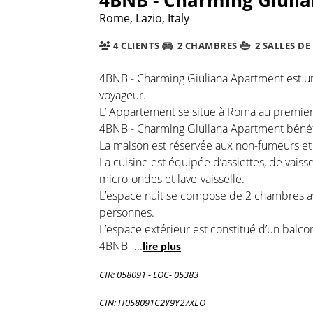
Rome, Lazio, Italy
4 CLIENTS
2 CHAMBRES
2 SALLES DE
4BNB - Charming Giuliana Apartment est un
voyageur.
L’ Appartement se situe à Roma au premier
4BNB - Charming Giuliana Apartment bénéf
La maison est réservée aux non-fumeurs et e
La cuisine est équipée d’assiettes, de vaiss
micro-ondes et lave-vaisselle.
L’espace nuit se compose de 2 chambres avec
personnes.
L’espace extérieur est constitué d’un balco
4BNB -
...
lire plus
CIR: 058091 - LOC- 05383
CIN: IT058091C2Y9Y27XEO