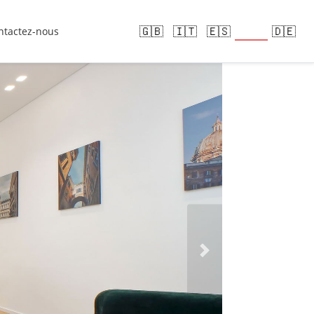
🇫🇷
🇬🇧
🇮🇹
🇪🇸
🇩🇪
ntactez-nous