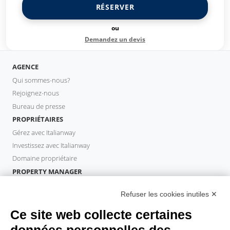
RÉSERVER
ou
Demandez un devis
AGENCE
Qui sommes-nous?
Rejoignez-nous
Bureau de presse
PROPRIÉTAIRES
Gérez avec Italianway
Investissez avec Italianway
Domaine propriétaire
PROPERTY MANAGER
Devenir partenaire
Refuser les cookies inutiles ✕
Italianway Academy
INVITÉS
Ce site web collecte certaines
Réservez un séjour