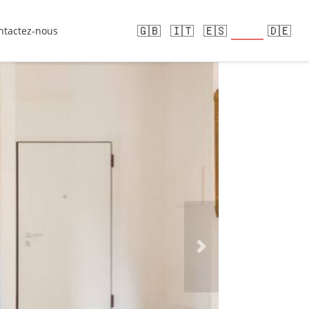
🇫🇷
🇬🇧
🇮🇹
🇪🇸
🇩🇪
ntactez-nous