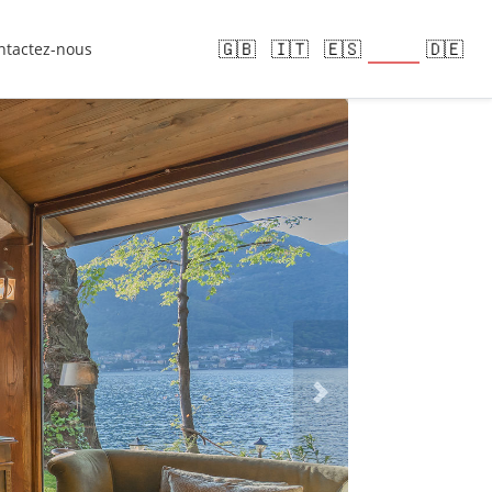
🇫🇷
🇬🇧
🇮🇹
🇪🇸
🇩🇪
ntactez-nous