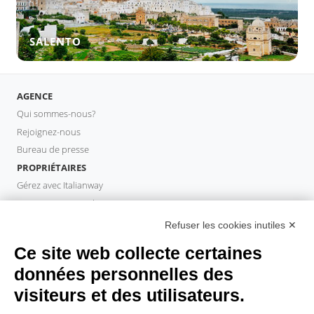
SALENTO
AGENCE
Qui sommes-nous?
Rejoignez-nous
Bureau de presse
PROPRIÉTAIRES
Gérez avec Italianway
Investissez avec Italianway
Domaine propriétaire
Refuser les cookies inutiles ✕
PROPERTY MANAGER
Ce site web collecte certaines
Devenir partenaire
données personnelles des
Italianway Academy
visiteurs et des utilisateurs.
INVITÉS
Réservez un séjour