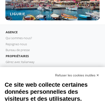
LIGURIE
AGENCE
Qui sommes-nous?
Rejoignez-nous
Bureau de presse
PROPRIÉTAIRES
Gérez avec Italianway
Investissez avec Italianway
Domaine propriétaire
Refuser les cookies inutiles ✕
PROPERTY MANAGER
Ce site web collecte certaines
Devenir partenaire
données personnelles des
Italianway Academy
visiteurs et des utilisateurs.
INVITÉS
Réservez un séjour