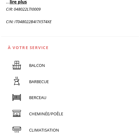
...
lire plus
CIR: 048022LTI0009
CIN: IT048022B4I7X5T4XE
À VOTRE SERVICE
BALCON
BARBECUE
BERCEAU
CHEMINÉE/POÊLE
CLIMATISATION