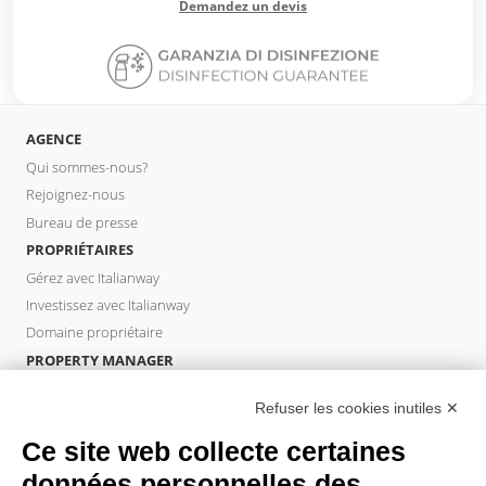
Demandez un devis
AGENCE
Qui sommes-nous?
Rejoignez-nous
Bureau de presse
PROPRIÉTAIRES
Gérez avec Italianway
Investissez avec Italianway
Domaine propriétaire
PROPERTY MANAGER
Devenir partenaire
Refuser les cookies inutiles ✕
Italianway Academy
INVITÉS
Ce site web collecte certaines
Réservez un séjour
données personnelles des