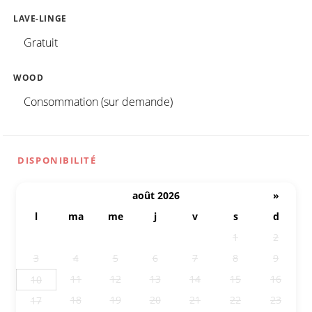
LAVE-LINGE
Gratuit
WOOD
Consommation (sur demande)
DISPONIBILITÉ
août 2026
»
l
ma
me
j
v
s
d
27
28
29
30
31
1
2
3
4
5
6
7
8
9
11
12
13
14
15
16
10
18
19
20
21
22
23
17