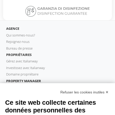
AGENCE
Qui sommes-nous?
Rejoignez-nous
Bureau de presse
PROPRIÉTAIRES
Gérez avec Italianway
Investissez avec Italianway
Domaine propriétaire
PROPERTY MANAGER
Devenir partenaire
Refuser les cookies inutiles ✕
Italianway Academy
INVITÉS
Ce site web collecte certaines
Réservez un séjour
données personnelles des
Séjour longue durée