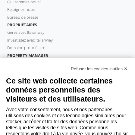
Qui sommes-nous?
Rejoignez-nous
Bureau de presse
PROPRIÉTAIRES
Gérez avec Italianway
Investissez avec Italianway
Domaine propriétaire
PROPERTY MANAGER
Devenir partenaire
Refuser les cookies inutiles ✕
Italianway Academy
INVITÉS
Ce site web collecte certaines
Réservez un séjour
données personnelles des
Séjour longue durée
visiteurs et des utilisateurs.
Expériences pour les clients
Reductions pour les clients
Avec votre consentement, nous et nos partenaires
utilisons des cookies et des technologies similaires pour
Conventions pour les entreprises
stocker, accéder et traiter des données personnelles
telles que les visites de sites web. Comme nous
respectons votre droit à la vie privée, vous pouvez choisir