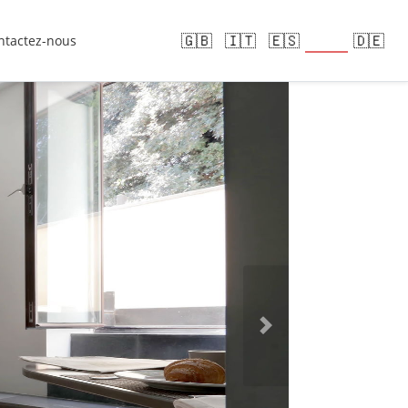
🇫🇷
🇬🇧
🇮🇹
🇪🇸
🇩🇪
ntactez-nous