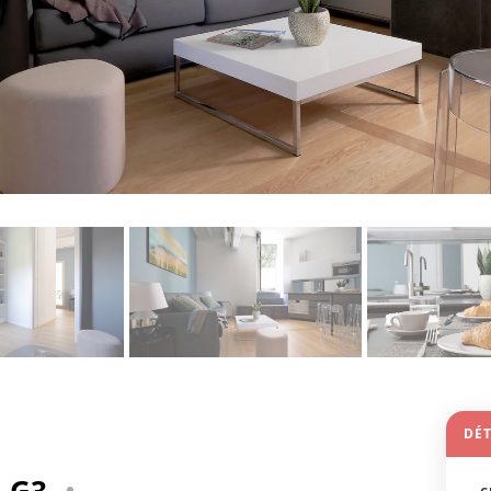
DÉT
- G3