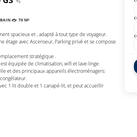
C
C
 BAIN
70 M²
ment spacieux et , adapté à tout type de voyageur.
C
e étage avec Ascenseur, Parking privé et se compose
 emplacement stratégique .
st équipée de climatisation, wifi et lave-linge.
selle et des principaux appareils électroménagers:
/congélateur.
 1 lit double et 1 canapé-lit, et peut accueillir