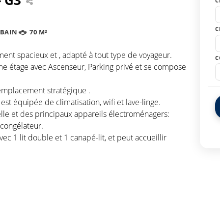
C
C
 BAIN
70 M²
ment spacieux et , adapté à tout type de voyageur.
C
e étage avec Ascenseur, Parking privé et se compose
 emplacement stratégique .
st équipée de climatisation, wifi et lave-linge.
selle et des principaux appareils électroménagers:
/congélateur.
 1 lit double et 1 canapé-lit, et peut accueillir