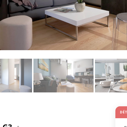
DÉT
- G3