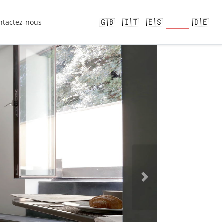
🇫🇷
🇬🇧
🇮🇹
🇪🇸
🇩🇪
ntactez-nous