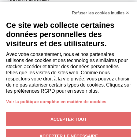
Devenir partenaire
Refuser les cookies inutiles ✕
Italianway Academy
INVITÉS
Ce site web collecte certaines
Réservez un séjour
données personnelles des
Séjour longue durée
visiteurs et des utilisateurs.
Expériences pour les clients
Reductions pour les clients
Avec votre consentement, nous et nos partenaires
utilisons des cookies et des technologies similaires pour
Conventions pour les entreprises
stocker, accéder et traiter des données personnelles
telles que les visites de sites web. Comme nous
respectons votre droit à la vie privée, vous pouvez choisir
booking@italianway.house
de ne pas autoriser certains types de cookies. Cliquez sur
+390286882952
les préférences RGPD pour en savoir plus.
Voir la politique complète en matière de cookies
Siège opérationnel:
Via Luisa Battistotti Sassi 11 - 20133 MI
Siège social:
Via Luisa Battistotti Sassi 11 - 20133 MI
ACCEPTER TOUT
Italianway SPA
N° TVA: 08839180968 -
PMI Innovativa
Protection de la vie privée
-
Conditions
-
Cookies
-
Whistleblowing
ACCEPTER LE NÉCESSAIRE